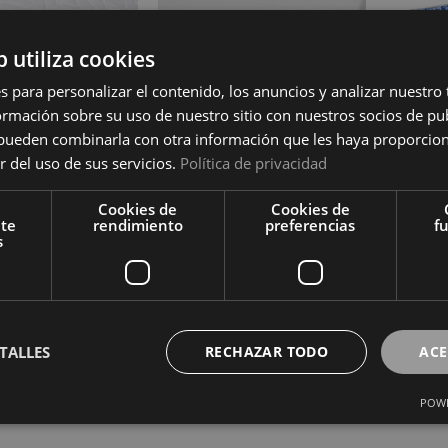
b utiliza cookies
s para personalizar el contenido, los anuncios y analizar nuestro
mación sobre su uso de nuestro sitio con nuestros socios de pub
s pueden combinarla con otra información que les haya proporci
r del uso de sus servicios.
Política de privacidad
 Colchón Estampada
lor Mommata
Ver precio
Cookies de
Cookies de
Protector de Colchón
Pro
nte
rendimiento
preferencias
f
s
Acolchado Reversible
Acolc
COMPRAR
Ver precio
Mommata
COMPRAR
TALLES
RECHAZAR TODO
ACE
POWE