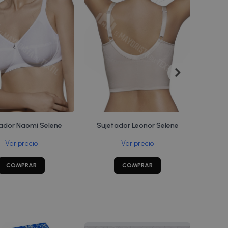
tador Perla Selene
Sujetador Evanna Selene
Suj
Ver precio
Ver precio
COMPRAR
COMPRAR