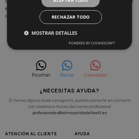
ACEPTAR TODO
colores disponibles blanco, tierra y negro. El Selene Elena
es una prenda clásica que se mantiene vigente gracias
a su sujeción eficaz y diseño atemporal.
RECHAZAR TODO
MOSTRAR DETALLES
POWERED BY COOKIESCRIPT
Ficotton
Pecas
Camadan
¿NECESITAS AYUDA?
Si tienes alguna duda o pregunta, puedes ponerte en contacto
con nosotros a través del correo profesional
profesionales@elmayoristadeltextil.es
ATENCIÓN AL CLIENTE
AYUDA