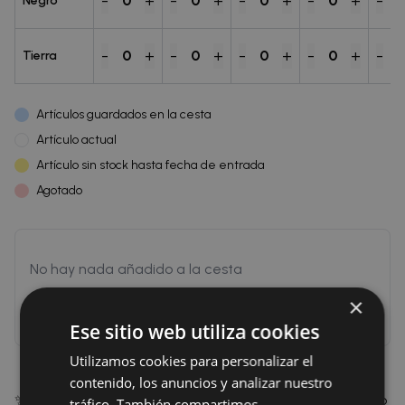
-
+
-
+
-
+
-
+
-
0
0
0
0
Negro
-
+
-
+
-
+
-
+
-
0
0
0
0
Tierra
Artículos guardados en la cesta
Artículo actual
Artículo sin stock hasta fecha de entrada
Agotado
No hay nada añadido a la cesta
×
Inicia sesión para poder añadir a la cesta
Ese sitio web utiliza cookies
Utilizamos cookies para personalizar el
contenido, los anuncios y analizar nuestro
✨ Descubre el Sujetador Selene Elena, un diseño clásico
tráfico. También compartimos