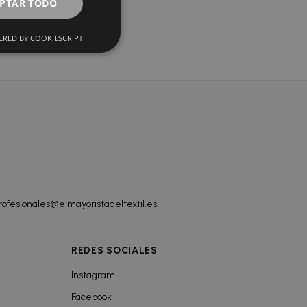
do
PTAR TODO
RED BY COOKIESCRIPT
rofesionales@elmayoristadeltextil.es
REDES SOCIALES
Instagram
Facebook