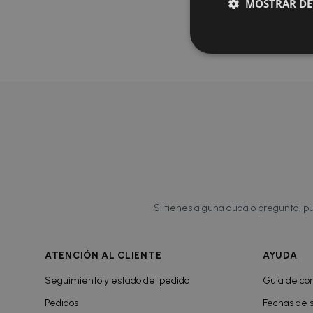
cintura Aju
MOSTRAR DE
Composición
Si tienes alguna duda o pregunta, pu
ATENCIÓN AL CLIENTE
AYUDA
Seguimiento y estado del pedido
Guía de c
Pedidos
Fechas de s