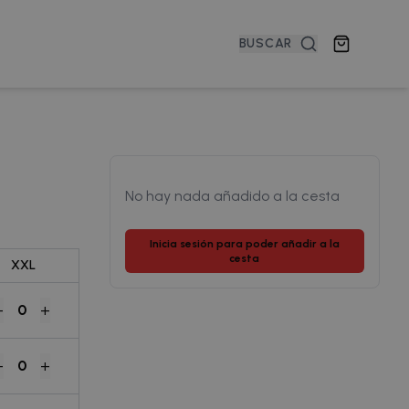
BUSCAR
No hay nada añadido a la cesta
Inicia sesión para poder añadir a la
cesta
XXL
-
+
0
-
+
0