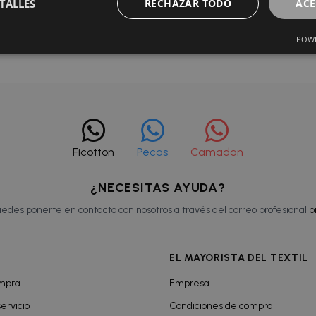
ste cómodo, elástico y adaptable Diseño femenino y sofistica
TALLES
RECHAZAR TODO
ACE
: 50% poliamida, 40% poliéster y 10% elastano
POWE
Ficotton
Pecas
Camadan
¿NECESITAS AYUDA?
edes ponerte en contacto con nosotros a través del correo profesional
p
EL MAYORISTA DEL TEXTIL
ompra
Empresa
ervicio
Condiciones de compra