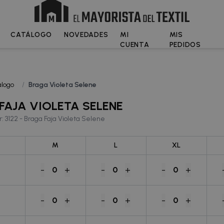
CATÁLOGO
NOVEDADES
MI
MIS
CUENTA
PEDIDOS
logo
/
Braga Violeta Selene
FAJA VIOLETA SELENE
: 3122 - Braga Faja Violeta Selene
M
L
XL
-
+
-
+
-
+
0
0
0
-
+
-
+
-
+
0
0
0