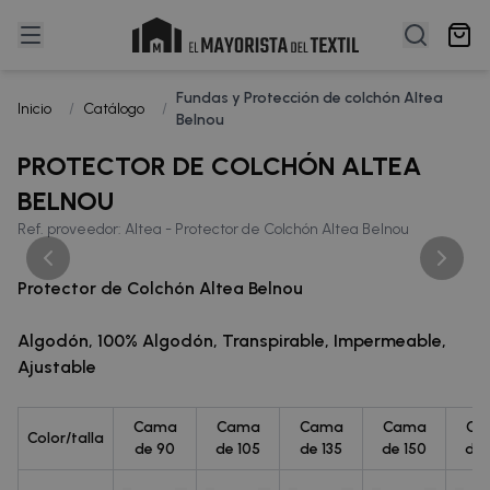
Fundas y Protección de colchón Altea
Inicio
/
Catálogo
/
Belnou
PROTECTOR DE COLCHÓN ALTEA
BELNOU
Ref. proveedor: Altea - Protector de Colchón Altea Belnou
Protector de Colchón Altea Belnou
Algodón, 100% Algodón, Transpirable, Impermeable,
Ajustable
Cama
Cama
Cama
Cama
Ca
Color/talla
de 90
de 105
de 135
de 150
de 