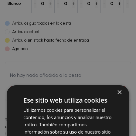
-
+
-
+
-
+
-
+
-
0
0
0
0
Blanco
Artículos guardados en la cesta
Artículo actual
Artículo sin stock hasta fecha de entrada
Agotado
No hay nada añadido a la cesta
×
Inicia sesión para poder añadir a la cesta
Ese sitio web utiliza cookies
Utilizamos cookies para personalizar el
contenido, los anuncios y analizar nuestro
✨ El protector de colchón Altea de Belnou está
tráfico. También compartimos
confeccionado en tela 100% algodón, ofreciendo un
información sobre su uso de nuestro sitio
tacto natural, suave y agradable al descanso. Su diseño