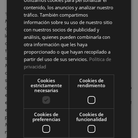
Utilizamos cookies para personalizar el
contenido, los anuncios y analizar nuestro
✨ El protector de colchón acolchado impermeable
tráfico. También compartimos
Mommata es la solución perfecta para proteger tu
información sobre su uso de nuestro sitio
colchón sin renunciar al confort. Confeccionado con un
con nuestros socios de publicidad y
laminado de PU, este protector impide el paso de
análisis, quienes pueden combinarla con
cualquier líquido, a la vez que garantiza gran
otra información que les haya
transpirabilidad para mantener el descanso fresco y
proporcionado o que hayan recopilado a
saludable. Además, el protector de colchón acolchado
partir del uso de sus servicios.
Política de
Mommata aporta un extra de comodidad gracias a su
privacidad
acabado mullido, incrementando la suavidad de la
superficie de descanso. Su diseño adaptable permite
Cookies
Cookies de
estrictamente
rendimiento
cubrir colchones de hasta 200 cm de largo, protegiendo
necesarias
eficazmente la parte superior y los laterales. Fabricado
en España, combina funcionalidad, durabilidad y confort
en un único producto de alta calidad. 🛍️ Encuentra el
Cookies de
Cookies de
protector de colchón acolchado impermeable
preferencias
funcionalidad
Mommata en El Mayorista del Textil y compra al por
mayor productos de calidad al mejor precio.