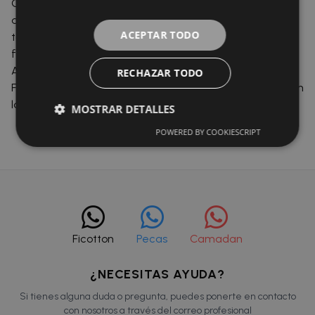
Características destacadas Protector de colchón
acolchado e impermeable Laminado de PU: protección
ACEPTAR TODO
total frente a líquidos Gran transpirabilidad para mayor
frescor Aporta un extra de confort al descanso
Adaptable a colchones de hasta 200 cm de largo
RECHAZAR TODO
Fabricado en España Composición: Tejido acolchado con
laminado PU
MOSTRAR DETALLES
POWERED BY COOKIESCRIPT
Ficotton
Pecas
Camadan
¿NECESITAS AYUDA?
Si tienes alguna duda o pregunta, puedes ponerte en contacto
con nosotros a través del correo profesional