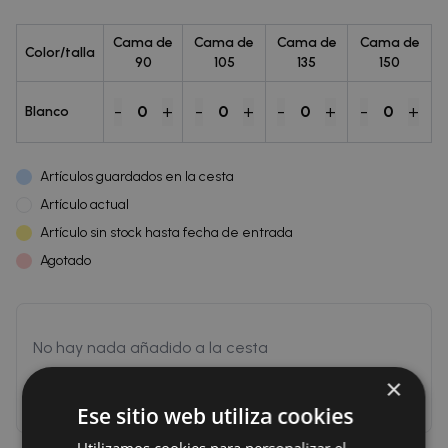
Cama de
Cama de
Cama de
Cama de
Color/talla
90
105
135
150
-
+
-
+
-
+
-
+
0
0
0
0
Blanco
Artículos guardados en la cesta
Artículo actual
Artículo sin stock hasta fecha de entrada
Agotado
No hay nada añadido a la cesta
×
Inicia sesión para poder añadir a la cesta
Ese sitio web utiliza cookies