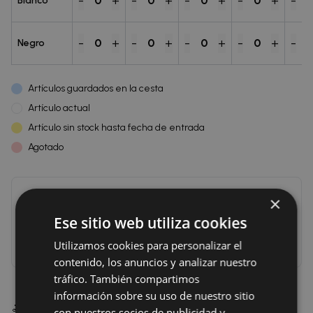
-
+
-
+
-
+
-
+
-
0
0
0
0
Blanco
-
+
-
+
-
+
-
+
-
0
0
0
0
Negro
Artículos guardados en la cesta
Artículo actual
Artículo sin stock hasta fecha de entrada
Agotado
×
No hay nada añadido a la cesta
Ese sitio web utiliza cookies
Utilizamos cookies para personalizar el
Inicia sesión para poder añadir a la cesta
contenido, los anuncios y analizar nuestro
tráfico. También compartimos
información sobre su uso de nuestro sitio
🤱 El Sujetador Amanda Selene es la elección perfecta
con nuestros socios de publicidad y