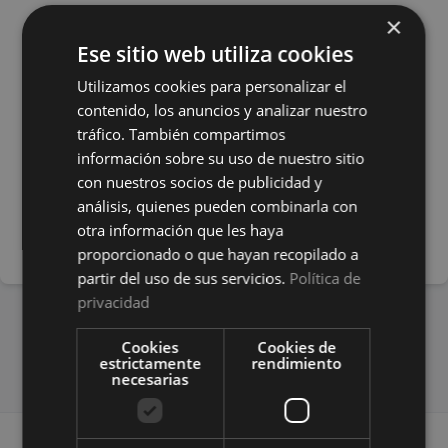
×
Recordar sesión
Olvidé mi contraseña
Ese sitio web utiliza cookies
Utilizamos cookies para personalizar el
ACCEDER
contenido, los anuncios y analizar nuestro
tráfico. También compartimos
información sobre su uso de nuestro sitio
ACCEDER CON HUELLA / CARA
con nuestros socios de publicidad y
análisis, quienes pueden combinarla con
REGISTRARSE
otra información que les haya
proporcionado o que hayan recopilado a
partir del uso de sus servicios.
Política de
privacidad
Cookies
Cookies de
estrictamente
rendimiento
necesarias