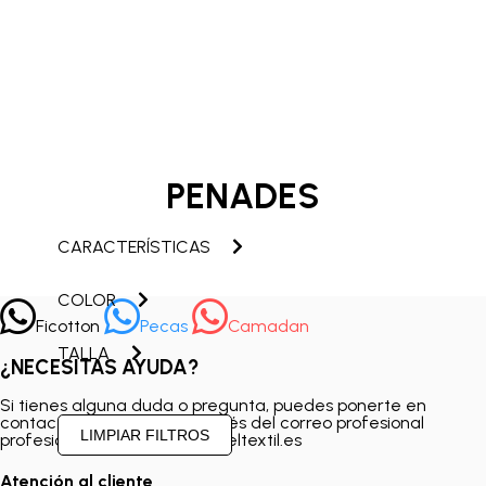
PENADES
CARACTERÍSTICAS
COLOR
Ficotton
Pecas
Camadan
TALLA
¿NECESITAS AYUDA?
Si tienes alguna duda o pregunta, puedes ponerte en
contacto con nosotros a través del correo profesional
profesionales@elmayoristadeltextil.es
Atención al cliente