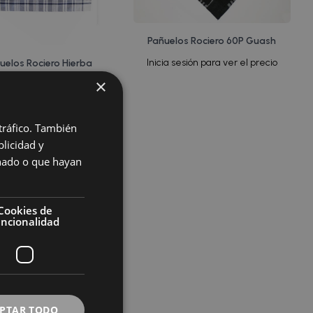
Pañuelos Rociero 60P Guash
Inicia sesión para ver el precio
uelos Rociero Hierba
×
 sesión para ver el precio
 tráfico. También
licidad y
onado o que hayan
Cookies de
uncionalidad
PTAR TODO