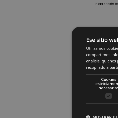
Inicia sesión p
Ese sitio we
Utilizamos cookie
compartimos infor
análisis, quiene
recopilado a parti
Cookies
estrictame
necesaria
Pañuelos Roc
MOSTRAR DE