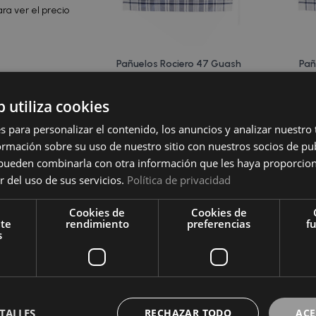
ara ver el precio
Pañuelos Rociero 47 Guash
Pañ
Inicia sesión para ver el precio
Inicia
b utiliza cookies
s para personalizar el contenido, los anuncios y analizar nuestro
mación sobre su uso de nuestro sitio con nuestros socios de pub
s pueden combinarla con otra información que les haya proporci
r del uso de sus servicios.
Política de privacidad
Cookies de
Cookies de
nte
rendimiento
preferencias
f
s
iero 90p Guasch
TALLES
RECHAZAR TODO
ACE