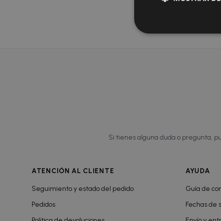
Inicia sesión p
Si tienes alguna duda o pregunta, pu
ATENCIÓN AL CLIENTE
AYUDA
Seguimiento y estado del pedido
Guía de c
Pedidos
Fechas de s
Política de devoluciones
Envío y ent