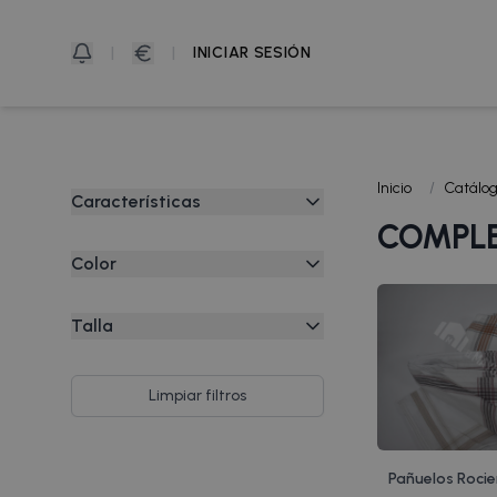
|
|
INICIAR SESIÓN
Inicio
/
Catálo
Características
COMPL
100% Algodón
Color
Algodón
Único
Para Fiestas
Talla
40x40 Cm
60x60 Cm
Limpiar filtros
90x90 Cm
Pañuelos Rocie