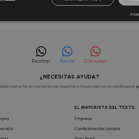
ara ver el precio
POWE
Ficotton
Pecas
Camadan
¿NECESITAS AYUDA?
edes ponerte en contacto con nosotros a través del correo profesional
p
EL MAYORISTA DEL TEXTIL
ompra
Empresa
ervicio
Condiciones de compra
rega
Aviso legal