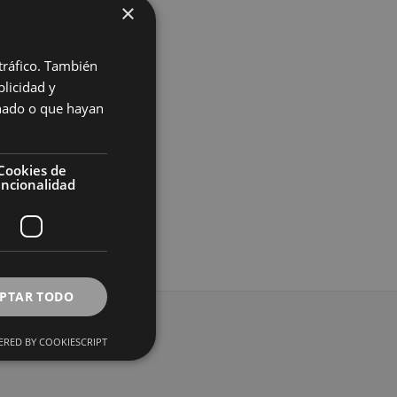
×
 tráfico. También
licidad y
onado o que hayan
Cookies de
eta interior 218 Rapife
uncionalidad
 sesión para ver el precio
PTAR TODO
RED BY COOKIESCRIPT