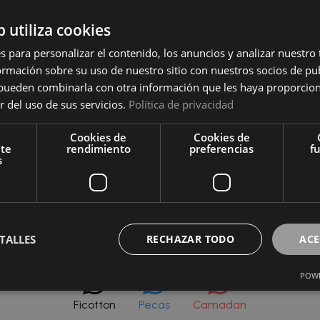
b utiliza cookies
s para personalizar el contenido, los anuncios y analizar nuestro
Camiseta interior 206 Rapife
mación sobre su uso de nuestro sitio con nuestros socios de pub
 205 Rapife
s pueden combinarla con otra información que les haya proporci
Inicia sesión para ver el precio
r del uso de sus servicios.
Política de privacidad
ara ver el precio
Cookies de
Cookies de
Camis
nte
rendimiento
preferencias
f
s
Inicia
TALLES
RECHAZAR TODO
ACE
POWE
Ficotton
Pecas
Camadan