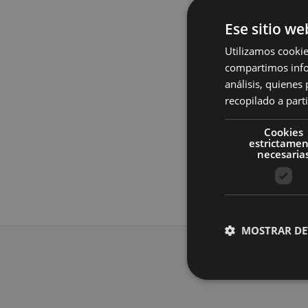
XXL
Rojo
Ese sitio we
Verde Caza
Utilizamos cookie
compartimos infor
Camiseta
análisis, quiene
recopilado a parti
Inicia sesión p
Cookies
estrictame
necesaria
MOSTRAR DE