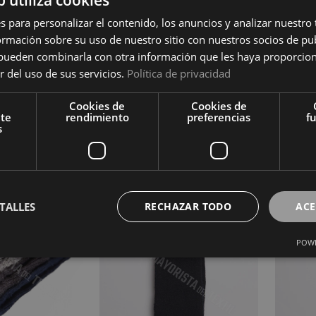
s para personalizar el contenido, los anuncios y analizar nuestro
mación sobre su uso de nuestro sitio con nuestros socios de pub
s pueden combinarla con otra información que les haya proporci
Calcetín 22723 Ysabel Mora
r del uso de sus servicios.
Política de privacidad
Inicia sesión para ver el precio
Calce
36 Ysabel Mora
Cookies de
Cookies de
Inicia
ara ver el precio
nte
rendimiento
preferencias
f
s
TALLES
RECHAZAR TODO
ACE
POWE