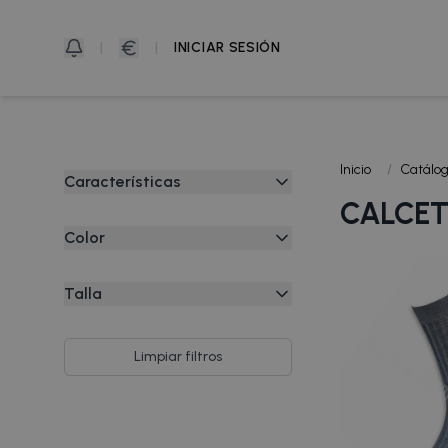
|
|
INICIAR SESIÓN
Inicio
/
Catálo
Características
CALCET
100% Algodón
Color
70 Den
Arena
Algodón
Talla
Beige
Anatómica
39-42
Beige Oscuro
Clásico
43-46
Limpiar filtros
Blanco
Hilo De Bambú
G (44-45)
Gris
Hilo De Escocia
M (42-43)
Gris Marengo
Largo