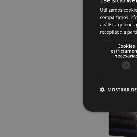
Utilizamos cookie
compartimos infor
análisis, quiene
recopilado a parti
Calcetín 225
Cookies
Inicia sesión p
estrictame
necesaria
MOSTRAR DE