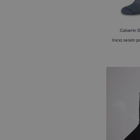
P (39-41)
Marino
Lycra
SG (46-49)
Marrón
Microfibra
Única
Negro
Poliamida
Calcetín 
Surtido
Puño Antipresión
Inicia sesión p
Surtido 2
Rizo
Surtido Clásico
Sin Puño
Suela Acolchada
Tacto Seda
Termal
Transpirable
Unisex