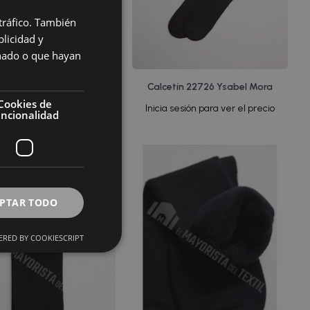
 tráfico. También
licidad y
onado o que hayan
tín 22724 Ysabel Mora
Calcetín 22726 Ysabel Mora
Cookies de
 sesión para ver el precio
Inicia sesión para ver el precio
uncionalidad
PTAR TODO
RED BY COOKIESCRIPT