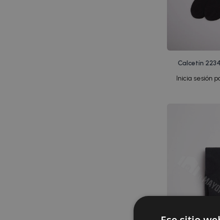
Calcetín 223
Inicia sesión p
Ese sitio we