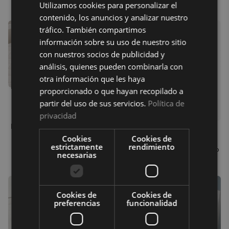
Utilizamos cookies para personalizar el
contenido, los anuncios y analizar nuestro
tráfico. También compartimos
información sobre su uso de nuestro sitio
con nuestros socios de publicidad y
análisis, quienes pueden combinarla con
otra información que les haya
proporcionado o que hayan recopilado a
Protector cuna acolchado
partir del uso de sus servicios.
Política de
Zorba
privacidad
Inicia sesión para ver el precio
Protector cuna rizo Zorba
Cookies
Cookies de
estrictamente
rendimiento
Inicia sesión para ver el precio
necesarias
Cookies de
Cookies de
preferencias
funcionalidad